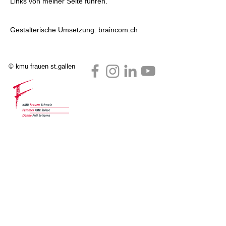
Links von meiner Seite führen.
Gestalterische Umsetzung:
brainc
om.ch
© kmu frauen st.gallen
Hauptsponsoren: